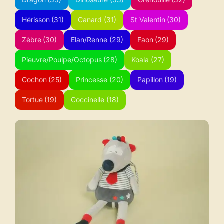
Hérisson
(31)
Canard
(31)
St Valentin
(30)
Zèbre
(30)
Elan/Renne
(29)
Faon
(29)
Pieuvre/Poulpe/Octopus
(28)
Koala
(27)
Cochon
(25)
Princesse
(20)
Papillon
(19)
Tortue
(19)
Coccinelle
(18)