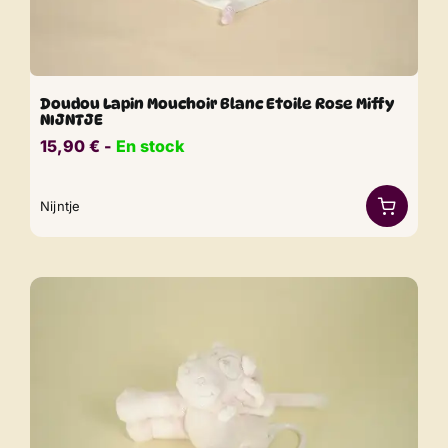
Doudou Lapin Mouchoir Blanc Etoile Rose Miffy
NIJNTJE
15,90
€
​​ -
En stock
Nijntje