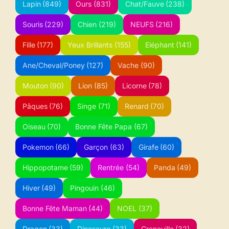
Lapin
(849)
Ours
(831)
Chat/Fauve
(238)
Souris
(229)
Chien
(219)
NEUFS
(216)
Fille
(177)
Yeux Brillants
(155)
Eléphant
(141)
Ane/Cheval/Poney
(127)
Vache
(90)
Mouton
(90)
Lion
(85)
Licorne
(78)
Pâques
(76)
Singe
(71)
Renard
(70)
Oiseau
(70)
Bonne Fête Papa
(67)
Pokemon
(66)
Garçon
(63)
Girafe
(60)
Hippopotame
(59)
Rentrée
(54)
Panda
(49)
Hiver
(49)
Pingouin
(46)
Bonne Fête Maman
(44)
NOEL
(37)
Dragon
(33)
Dinosaure
(33)
Grenouille
(32)