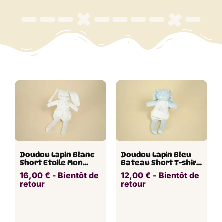
Doudou Lapin Blanc
Doudou Lapin Bleu
Short Etoile Mon
Bateau Short T-shirt
Rêve PETIT BATEAU 23
PETIT BATEAU 24 cm
16,00
€
​ -
Bientôt de
12,00
€
​ -
Bientôt de
cm
retour
retour