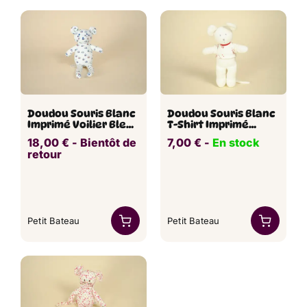
Doudou Souris Blanc
Doudou Souris Blanc
Imprimé Voilier Bleu
T-Shirt Imprimé
PETIT BATEAU 26 cm
Rouge PETIT BATEAU
18,00
€
​ -
Bientôt de
7,00
€
​​ -
En stock
21 cm
retour
Petit Bateau
Petit Bateau