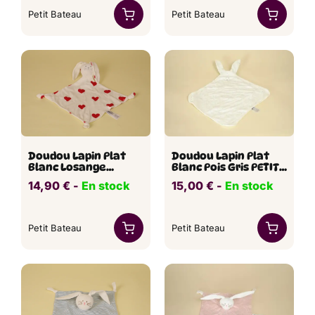
Petit Bateau
Petit Bateau
Doudou Lapin Plat
Doudou Lapin Plat
Blanc Losange
Blanc Pois Gris PETIT
Imprimé Cœur PETIT
BATEAU
14,90
€
​​ -
En stock
15,00
€
​​ -
En stock
BATEAU
Petit Bateau
Petit Bateau