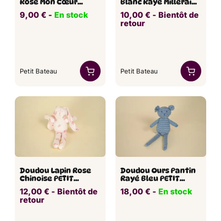
Rose Mon Cœur
Blanc Rayé Milleraies
Losange PETIT
PETIT BATEAU 25 cm
9,00
€
​​ -
En stock
10,00
€
​ -
Bientôt de
BATEAU
retour
Petit Bateau
Petit Bateau
Doudou Lapin Rose
Doudou Ours Pantin
Chinoise PETIT
Rayé Bleu PETIT
BATEAU 26 cm
BATEAU 28 cm
12,00
€
​ -
Bientôt de
18,00
€
​​ -
En stock
retour