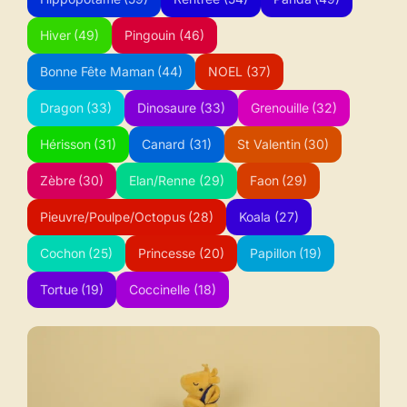
Hiver
(49)
Pingouin
(46)
Bonne Fête Maman
(44)
NOEL
(37)
Dragon
(33)
Dinosaure
(33)
Grenouille
(32)
Hérisson
(31)
Canard
(31)
St Valentin
(30)
Zèbre
(30)
Elan/Renne
(29)
Faon
(29)
Pieuvre/Poulpe/Octopus
(28)
Koala
(27)
Cochon
(25)
Princesse
(20)
Papillon
(19)
Tortue
(19)
Coccinelle
(18)