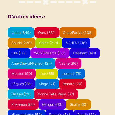
D’autres idées :
Lapin
(849)
Ours
(831)
Chat/Fauve
(238)
Souris
(229)
Chien
(219)
NEUFS
(216)
Fille
(177)
Yeux Brillants
(155)
Eléphant
(141)
Ane/Cheval/Poney
(127)
Vache
(90)
Mouton
(90)
Lion
(85)
Licorne
(78)
Pâques
(76)
Singe
(71)
Renard
(70)
Oiseau
(70)
Bonne Fête Papa
(67)
Pokemon
(66)
Garçon
(63)
Girafe
(60)
Hippopotame
(59)
Rentrée
(54)
Panda
(49)