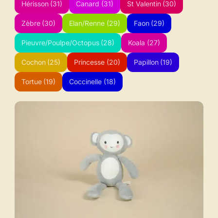
Hérisson
(31)
Canard
(31)
St Valentin
(30)
Zèbre
(30)
Elan/Renne
(29)
Faon
(29)
Pieuvre/Poulpe/Octopus
(28)
Koala
(27)
Cochon
(25)
Princesse
(20)
Papillon
(19)
Tortue
(19)
Coccinelle
(18)