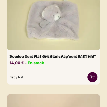
Doudou Ours Plat Gris Blanc Pap’ours BABY NAT’
14,00
€
​​ -
En stock
Baby Nat'