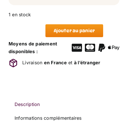
1 en stock
Ajouter au panier
quantité
de
Moyens de paiement
Doudou
disponibles :
Lapin
Livraison
en France
et
à l’étranger
Activité
Pomme
Arc
En
Ciel
POMMETTE
Description
19
Informations complémentaires
cm