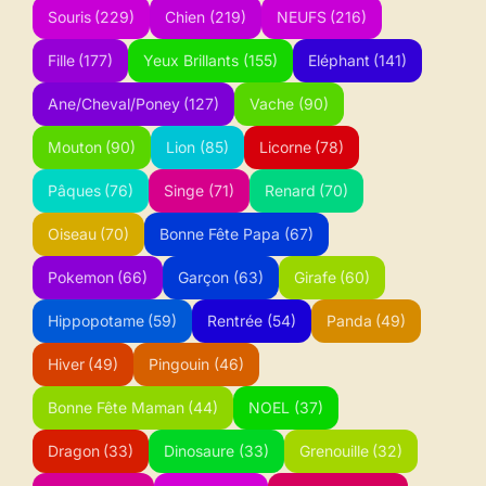
Souris
(229)
Chien
(219)
NEUFS
(216)
Fille
(177)
Yeux Brillants
(155)
Eléphant
(141)
Ane/Cheval/Poney
(127)
Vache
(90)
Mouton
(90)
Lion
(85)
Licorne
(78)
Pâques
(76)
Singe
(71)
Renard
(70)
Oiseau
(70)
Bonne Fête Papa
(67)
Pokemon
(66)
Garçon
(63)
Girafe
(60)
Hippopotame
(59)
Rentrée
(54)
Panda
(49)
Hiver
(49)
Pingouin
(46)
Bonne Fête Maman
(44)
NOEL
(37)
Dragon
(33)
Dinosaure
(33)
Grenouille
(32)