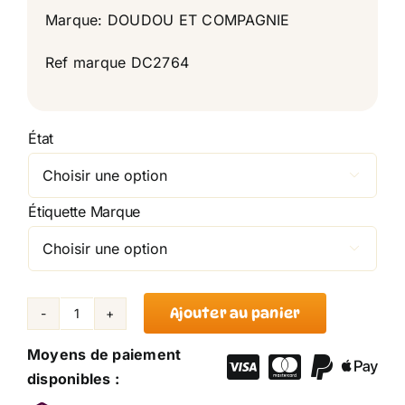
Marque: DOUDOU ET COMPAGNIE
Ref marque DC2764
État

Étiquette Marque

Ajouter au panier
quantité
de
Moyens de paiement
Doudou
disponibles :
Lapin