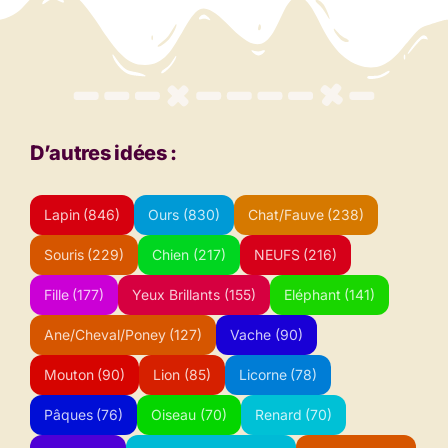
D’autres idées :
Lapin
(846)
Ours
(830)
Chat/Fauve
(238)
Souris
(229)
Chien
(217)
NEUFS
(216)
Fille
(177)
Yeux Brillants
(155)
Eléphant
(141)
Ane/Cheval/Poney
(127)
Vache
(90)
Mouton
(90)
Lion
(85)
Licorne
(78)
Pâques
(76)
Oiseau
(70)
Renard
(70)