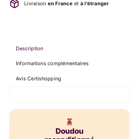
Livraison
en France
et
à l’étranger
Marron
Chiné
Bleu
Les
Choupidoux
DOUDOU
Description
ET
Informations complémentaires
COMPAGNIE
30
Avis Certishopping
cm
Doudou