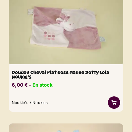
Doudou Cheval Plat Rose Mauve Dotty Lola
NOUKIE’S
6,00
€
​​ -
En stock
Noukie's / Noukies