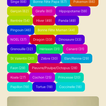
Singe
(68)
Bonne Fête Papa
(67)
Pokemon
(66)
Garçon
(62)
Girafe
(60)
Hippopotame
(59)
Rentrée
(54)
Hiver
(49)
Panda
(49)
Pingouin
(46)
Bonne Fête Maman
(44)
NOEL
(37)
Dragon
(33)
Dinosaure
(33)
Grenouille
(32)
Hérisson
(31)
Canard
(31)
St Valentin
(30)
Zèbre
(30)
Elan/Renne
(29)
Faon
(29)
Pieuvre/Poulpe/Octopus
(28)
Koala
(27)
Cochon
(25)
Princesse
(20)
Papillon
(19)
Tortue
(19)
Coccinelle
(18)