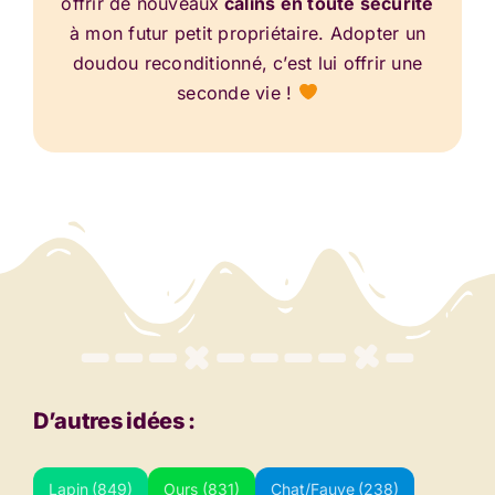
offrir de nouveaux
câlins en toute sécurité
à mon futur petit propriétaire. Adopter un
doudou reconditionné, c’est lui offrir une
seconde vie !
D’autres idées :
Lapin
(849)
Ours
(831)
Chat/Fauve
(238)