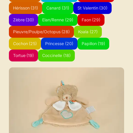
Hérisson
(31)
Canard
(31)
St Valentin
(30)
Zèbre
(30)
Elan/Renne
(29)
Faon
(29)
Pieuvre/Poulpe/Octopus
(28)
Koala
(27)
Cochon
(25)
Princesse
(20)
Papillon
(19)
Tortue
(19)
Coccinelle
(18)