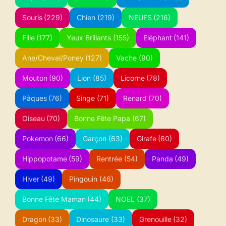
Souris
(229)
Chien
(219)
NEUFS
(216)
Fille
(177)
Yeux Brillants
(155)
Eléphant
(141)
Ane/Cheval/Poney
(127)
Vache
(90)
Mouton
(90)
Lion
(85)
Licorne
(78)
Pâques
(76)
Singe
(71)
Renard
(70)
Oiseau
(70)
Bonne Fête Papa
(67)
Pokemon
(66)
Garçon
(63)
Girafe
(60)
Hippopotame
(59)
Rentrée
(54)
Panda
(49)
Hiver
(49)
Pingouin
(46)
Bonne Fête Maman
(44)
NOEL
(37)
Dragon
(33)
Dinosaure
(33)
Grenouille
(32)