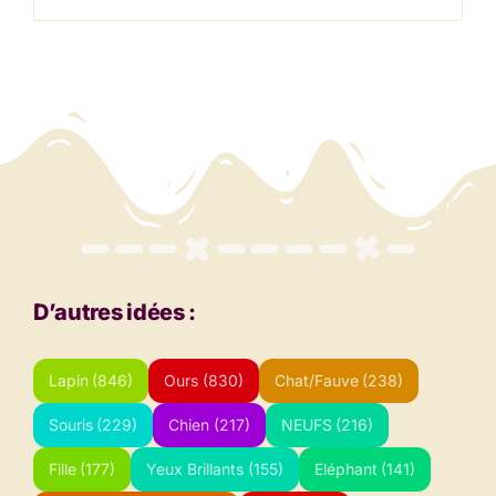
D’autres idées :
Lapin
(846)
Ours
(830)
Chat/Fauve
(238)
Souris
(229)
Chien
(217)
NEUFS
(216)
Fille
(177)
Yeux Brillants
(155)
Eléphant
(141)