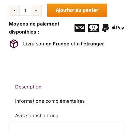
Ajouter au panier
quantité
de
Moyens de paiement
Doudou
disponibles :
Ours
Livraison
en France
et
à l’étranger
Marron
Chiné
Rouge
KALOO
25
cm
Description
Informations complémentaires
Avis Certishopping