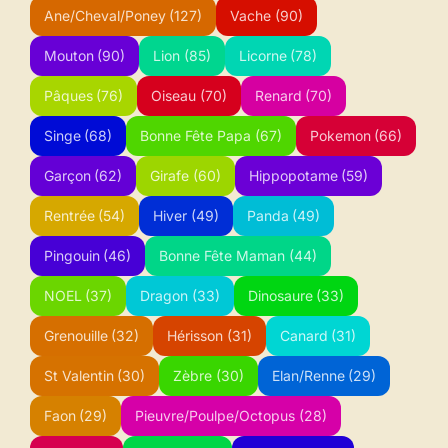
Ane/Cheval/Poney
(127)
Vache
(90)
Mouton
(90)
Lion
(85)
Licorne
(78)
Pâques
(76)
Oiseau
(70)
Renard
(70)
Singe
(68)
Bonne Fête Papa
(67)
Pokemon
(66)
Garçon
(62)
Girafe
(60)
Hippopotame
(59)
Rentrée
(54)
Hiver
(49)
Panda
(49)
Pingouin
(46)
Bonne Fête Maman
(44)
NOEL
(37)
Dragon
(33)
Dinosaure
(33)
Grenouille
(32)
Hérisson
(31)
Canard
(31)
St Valentin
(30)
Zèbre
(30)
Elan/Renne
(29)
Faon
(29)
Pieuvre/Poulpe/Octopus
(28)