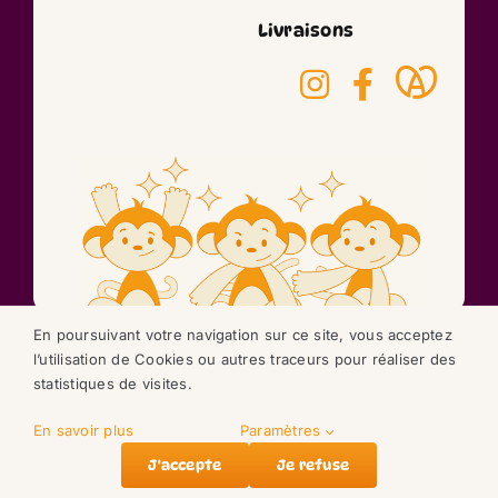
Livraisons
En poursuivant votre navigation sur ce site, vous acceptez
l’utilisation de Cookies ou autres traceurs pour réaliser des
©2026 réalisation
statistiques de visites.
NEXAGO
En savoir plus
Paramètres
J'accepte
Je refuse
Accueil
Nos doudous
Compte
Panier