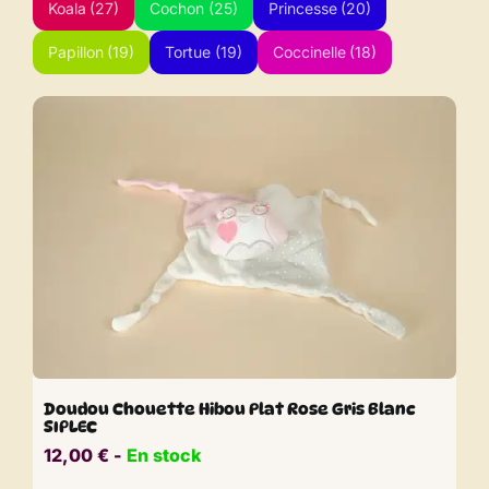
Koala
(27)
Cochon
(25)
Princesse
(20)
Papillon
(19)
Tortue
(19)
Coccinelle
(18)
Doudou Chouette Hibou Plat Rose Gris Blanc
SIPLEC
12,00
€
​​ -
En stock