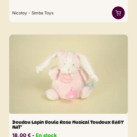
Nicotoy - Simba Toys
Doudou Lapin Boule Rose Musical Toudoux BABY
NAT’
18,00
€
​​ -
En stock