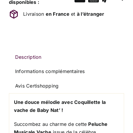
Doudou
disponibles :
Vache
Livraison
en France
et
à l’étranger
Musical
Rose
Coquillette
BABY
NAT'
29
Description
cm
Informations complémentaires
Avis Certishopping
Une douce mélodie avec Coquillette la
vache de Baby Nat’ !
Succombez au charme de cette
Peluche
Musicale Vache
issue de la célèbre