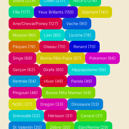
Souris
(229)
Chien
(217)
NEUFS
(216)
Fille
(177)
Yeux Brillants
(155)
Eléphant
(141)
Ane/Cheval/Poney
(127)
Vache
(90)
Mouton
(90)
Lion
(85)
Licorne
(78)
Pâques
(76)
Oiseau
(70)
Renard
(70)
Singe
(68)
Bonne Fête Papa
(67)
Pokemon
(66)
Garçon
(62)
Girafe
(60)
Hippopotame
(59)
Rentrée
(54)
Hiver
(49)
Panda
(49)
Pingouin
(46)
Bonne Fête Maman
(44)
NOEL
(37)
Dragon
(33)
Dinosaure
(33)
Grenouille
(32)
Hérisson
(31)
Canard
(31)
St Valentin
(30)
Zèbre
(30)
Elan/Renne
(29)