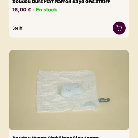
Doudou Ours Plat Marron Rayé Gris STEIFF
16,00
€
​​ -
En stock
Steiff