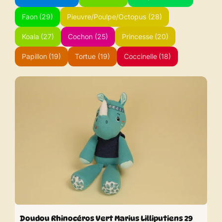
Faon
(29)
Pieuvre/Poulpe/Octopus
(28)
Koala
(27)
Cochon
(25)
Princesse
(20)
Papillon
(19)
Tortue
(19)
Coccinelle
(18)
Doudou Rhinocéros Vert Marius Lilliputiens 29