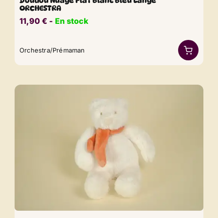
Doudou Nuage Plat Blanc Bleu Lange
ORCHESTRA
11,90
€
​​ -
En stock
Orchestra/Prémaman