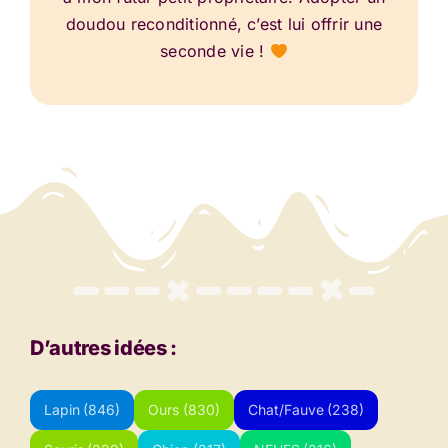
doudou reconditionné, c’est lui offrir une
seconde vie !
D’autres idées :
Lapin
(846)
Ours
(830)
Chat/Fauve
(238)