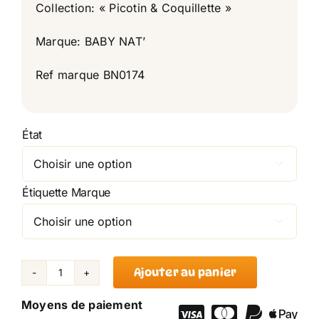
Collection: « Picotin & Coquillette »
Marque: BABY NAT’
Ref marque BN0174
État

Étiquette Marque

Ajouter au panier
quantité
de
Moyens de paiement