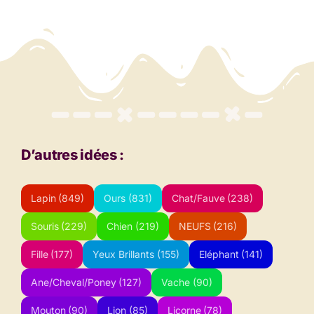
D’autres idées :
Lapin
(849)
Ours
(831)
Chat/Fauve
(238)
Souris
(229)
Chien
(219)
NEUFS
(216)
Fille
(177)
Yeux Brillants
(155)
Eléphant
(141)
Ane/Cheval/Poney
(127)
Vache
(90)
Mouton
(90)
Lion
(85)
Licorne
(78)