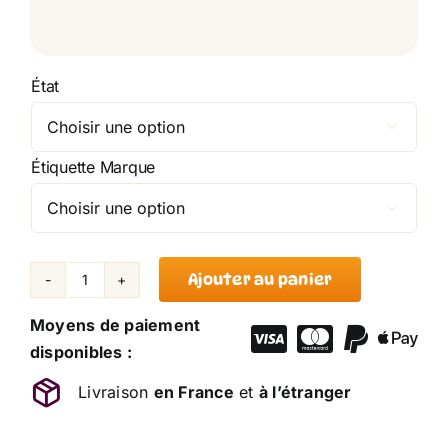
État

Étiquette Marque

Ajouter au panier
quantité
de
Moyens de paiement
Doudou
disponibles :
Zèbre
Livraison
en France
et
à l’étranger
Mouchoir
Adventure