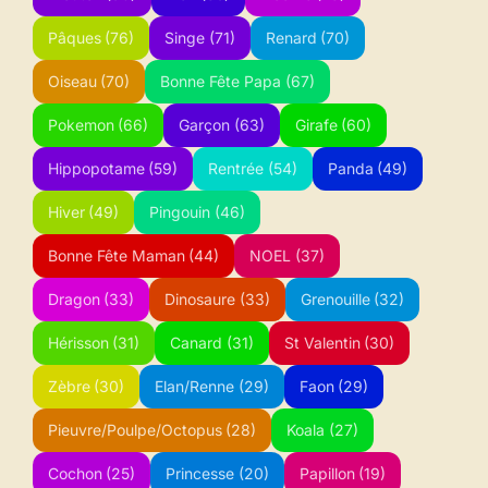
Pâques
(76)
Singe
(71)
Renard
(70)
Oiseau
(70)
Bonne Fête Papa
(67)
Pokemon
(66)
Garçon
(63)
Girafe
(60)
Hippopotame
(59)
Rentrée
(54)
Panda
(49)
Hiver
(49)
Pingouin
(46)
Bonne Fête Maman
(44)
NOEL
(37)
Dragon
(33)
Dinosaure
(33)
Grenouille
(32)
Hérisson
(31)
Canard
(31)
St Valentin
(30)
Zèbre
(30)
Elan/Renne
(29)
Faon
(29)
Pieuvre/Poulpe/Octopus
(28)
Koala
(27)
Cochon
(25)
Princesse
(20)
Papillon
(19)