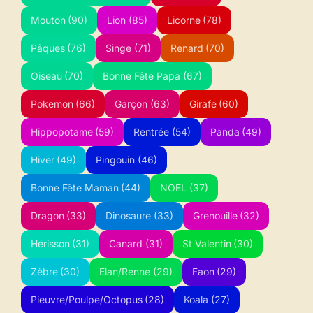
Mouton
(90)
Lion
(85)
Licorne
(78)
Pâques
(76)
Singe
(71)
Renard
(70)
Oiseau
(70)
Bonne Fête Papa
(67)
Pokemon
(66)
Garçon
(63)
Girafe
(60)
Hippopotame
(59)
Rentrée
(54)
Panda
(49)
Hiver
(49)
Pingouin
(46)
Bonne Fête Maman
(44)
NOEL
(37)
Dragon
(33)
Dinosaure
(33)
Grenouille
(32)
Hérisson
(31)
Canard
(31)
St Valentin
(30)
Zèbre
(30)
Elan/Renne
(29)
Faon
(29)
Pieuvre/Poulpe/Octopus
(28)
Koala
(27)