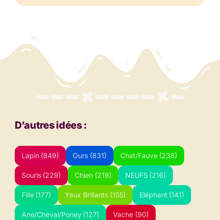
D’autres idées :
Lapin
(849)
Ours
(831)
Chat/Fauve
(238)
Souris
(229)
Chien
(219)
NEUFS
(216)
Fille
(177)
Yeux Brillants
(155)
Eléphant
(141)
Ane/Cheval/Poney
(127)
Vache
(90)