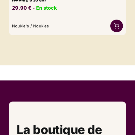
NOUKIE’S 39 cm
29,90
€
​​ -
En stock
Noukie's / Noukies
La boutique de