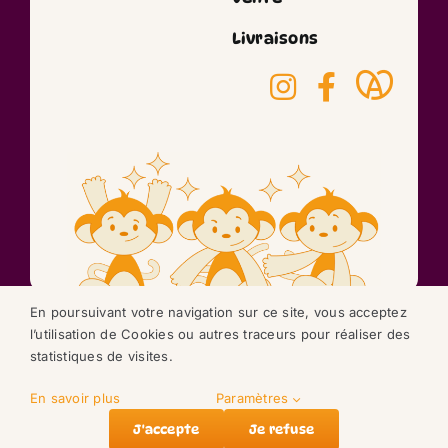
Livraisons
En poursuivant votre navigation sur ce site, vous acceptez
l’utilisation de Cookies ou autres traceurs pour réaliser des
©2026 réalisation
statistiques de visites.
NEXAGO
En savoir plus
Paramètres
J'accepte
Je refuse
Accueil
Nos doudous
Compte
Panier