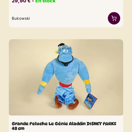
29,90
€
​​ -
En stock
Bukowski
Grande Peluche Le Génie Aladdin DISNEY PARKS
48 cm