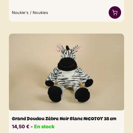
Noukie's / Noukies
Grand Doudou Zèbre Noir Blanc NICOTOY 38 cm
14,50
€
​​ -
En stock