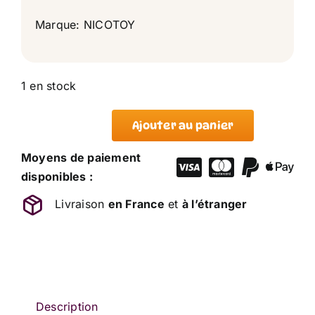
Marque: NICOTOY
1 en stock
Ajouter au panier
quantité
de
Moyens de paiement
Grand
disponibles :
Doudou
Livraison
en France
et
à l’étranger
Lion
Marron
Beige
Blanc
NICOTOY
42
Description