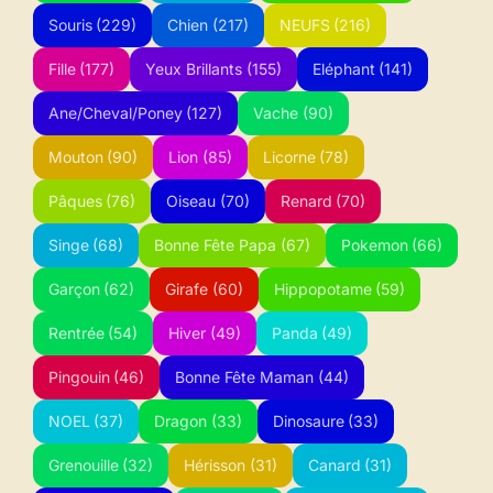
Souris
(229)
Chien
(217)
NEUFS
(216)
Fille
(177)
Yeux Brillants
(155)
Eléphant
(141)
Ane/Cheval/Poney
(127)
Vache
(90)
Mouton
(90)
Lion
(85)
Licorne
(78)
Pâques
(76)
Oiseau
(70)
Renard
(70)
Singe
(68)
Bonne Fête Papa
(67)
Pokemon
(66)
Garçon
(62)
Girafe
(60)
Hippopotame
(59)
Rentrée
(54)
Hiver
(49)
Panda
(49)
Pingouin
(46)
Bonne Fête Maman
(44)
NOEL
(37)
Dragon
(33)
Dinosaure
(33)
Grenouille
(32)
Hérisson
(31)
Canard
(31)