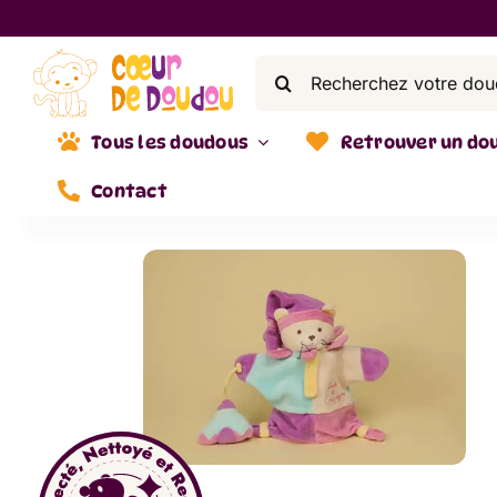
Skip
to
Search
content
for:
Tous les doudous
Retrouver un do
Contact