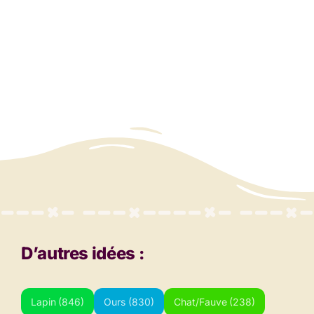
D’autres idées :
Lapin
(846)
Ours
(830)
Chat/Fauve
(238)