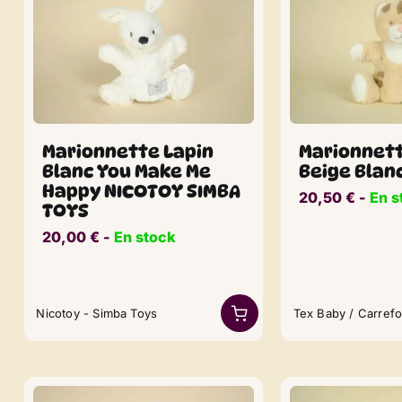
Marionnett
Marionnette Lapin
Beige Blan
Blanc You Make Me
Happy NICOTOY SIMBA
20,50
€
​​ -
En s
TOYS
20,00
€
​​ -
En stock
Nicotoy - Simba Toys
Tex Baby / Carref