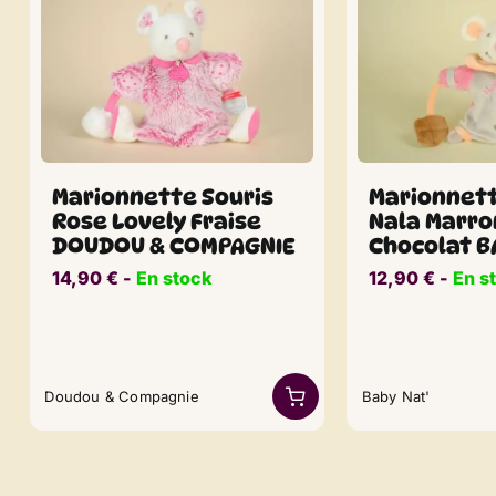
Marionnette Souris
Marionnett
Rose Lovely Fraise
Nala Marro
DOUDOU & COMPAGNIE
Chocolat B
14,90
€
​​ -
En stock
12,90
€
​​ -
En s
Doudou & Compagnie
Baby Nat'