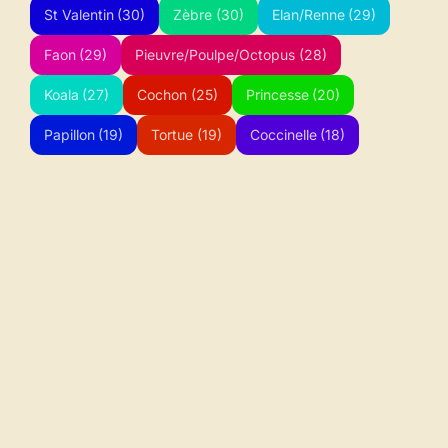
St Valentin
(30)
Zèbre
(30)
Elan/Renne
(29)
Faon
(29)
Pieuvre/Poulpe/Octopus
(28)
Koala
(27)
Cochon
(25)
Princesse
(20)
Papillon
(19)
Tortue
(19)
Coccinelle
(18)