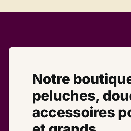
Notre boutiqu
peluches, dou
accessoires po
et grands