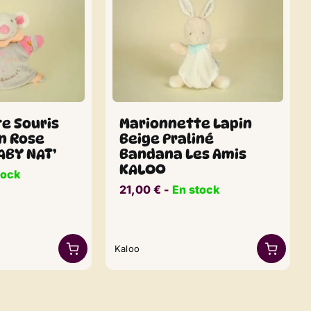
e Souris
Marionnette Lapin
n Rose
Beige Praliné
ABY NAT’
Bandana Les Amis
KALOO
tock
21,00
€
​​ -
En stock
Kaloo