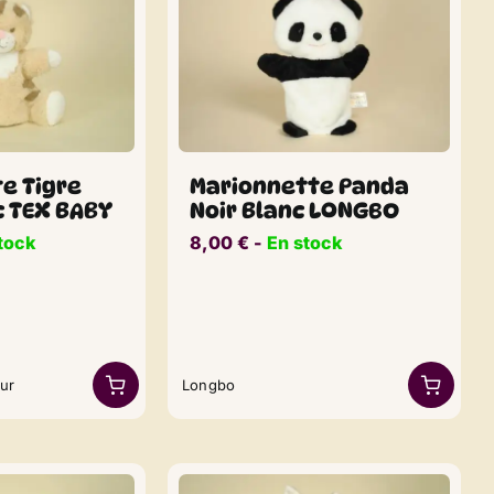
e Tigre
Marionnette Panda
c TEX BABY
Noir Blanc LONGBO
tock
8,00
€
​​ -
En stock
our
Longbo