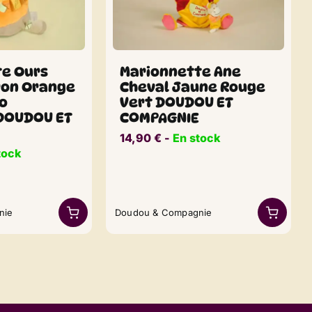
te Ours
Marionnette Ane
ron Orange
Cheval Jaune Rouge
o
Vert DOUDOU ET
 DOUDOU ET
COMPAGNIE
14,90
€
​​ -
En stock
tock
nie
Doudou & Compagnie