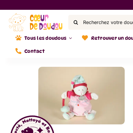
Skip
to
Search
content
for:
Tous les doudous
Retrouver un do
Contact