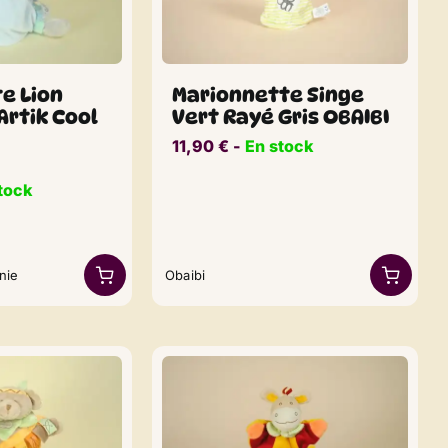
e Lion
Marionnette Singe
Artik Cool
Vert Rayé Gris OBAIBI
11,90
€
​​ -
En stock
tock
nie
Obaibi