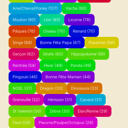
Ane/Cheval/Poney
(127)
Vache
(90)
Mouton
(90)
Lion
(85)
Licorne
(78)
Pâques
(76)
Oiseau
(70)
Renard
(70)
Singe
(68)
Bonne Fête Papa
(67)
Pokemon
(66)
Garçon
(62)
Girafe
(60)
Hippopotame
(59)
Rentrée
(54)
Hiver
(49)
Panda
(49)
Pingouin
(46)
Bonne Fête Maman
(44)
NOEL
(37)
Dragon
(33)
Dinosaure
(33)
Grenouille
(32)
Hérisson
(31)
Canard
(31)
St Valentin
(30)
Zèbre
(30)
Elan/Renne
(29)
Faon
(29)
Pieuvre/Poulpe/Octopus
(28)