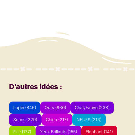
D’autres idées :
Lapin
(846)
Ours
(830)
Chat/Fauve
(238)
Souris
(229)
Chien
(217)
NEUFS
(216)
Fille
(177)
Yeux Brillants
(155)
Eléphant
(141)