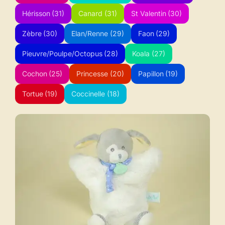
Hérisson
(31)
Canard
(31)
St Valentin
(30)
Zèbre
(30)
Elan/Renne
(29)
Faon
(29)
Pieuvre/Poulpe/Octopus
(28)
Koala
(27)
Cochon
(25)
Princesse
(20)
Papillon
(19)
Tortue
(19)
Coccinelle
(18)