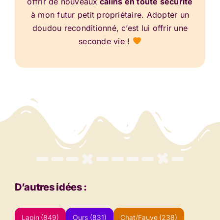
offrir de nouveaux
câlins en toute sécurité
à mon futur petit propriétaire. Adopter un
doudou reconditionné, c’est lui offrir une
seconde vie !
D’autres idées :
Lapin
(849)
Ours
(831)
Chat/Fauve
(238)