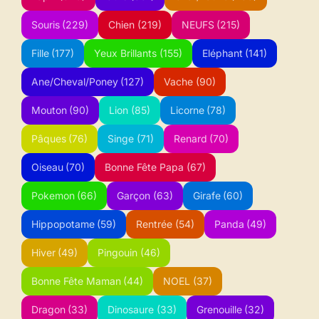
Souris
(229)
Chien
(219)
NEUFS
(215)
Fille
(177)
Yeux Brillants
(155)
Eléphant
(141)
Ane/Cheval/Poney
(127)
Vache
(90)
Mouton
(90)
Lion
(85)
Licorne
(78)
Pâques
(76)
Singe
(71)
Renard
(70)
Oiseau
(70)
Bonne Fête Papa
(67)
Pokemon
(66)
Garçon
(63)
Girafe
(60)
Hippopotame
(59)
Rentrée
(54)
Panda
(49)
Hiver
(49)
Pingouin
(46)
Bonne Fête Maman
(44)
NOEL
(37)
Dragon
(33)
Dinosaure
(33)
Grenouille
(32)