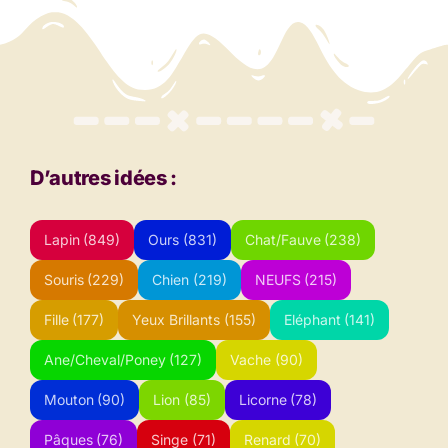
D’autres idées :
Lapin
(849)
Ours
(831)
Chat/Fauve
(238)
Souris
(229)
Chien
(219)
NEUFS
(215)
Fille
(177)
Yeux Brillants
(155)
Eléphant
(141)
Ane/Cheval/Poney
(127)
Vache
(90)
Mouton
(90)
Lion
(85)
Licorne
(78)
Pâques
(76)
Singe
(71)
Renard
(70)