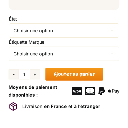
État

Étiquette Marque

Ajouter au panier
quantité
de
Moyens de paiement
Marionnette
disponibles :
Eléphant
Livraison
en France
et
à l’étranger
Dumbo
Gris
Blanc