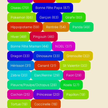
Oiseau
(70)
Bonne Fête Papa
(67)
Pokemon
(66)
Garçon
(63)
Girafe
(60)
Hippopotame
(59)
Rentrée
(54)
Panda
(49)
Hiver
(49)
Pingouin
(46)
Bonne Fête Maman
(44)
NOEL
(37)
Dragon
(33)
Dinosaure
(33)
Grenouille
(32)
Hérisson
(31)
Canard
(31)
St Valentin
(30)
Zèbre
(30)
Elan/Renne
(29)
Faon
(29)
Pieuvre/Poulpe/Octopus
(28)
Koala
(27)
Cochon
(25)
Princesse
(20)
Papillon
(19)
Tortue
(19)
Coccinelle
(18)