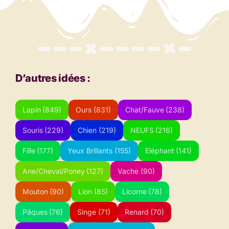
D’autres idées :
Lapin
(849)
Ours
(831)
Chat/Fauve
(238)
Souris
(229)
Chien
(219)
NEUFS
(216)
Fille
(177)
Yeux Brillants
(155)
Eléphant
(141)
Ane/Cheval/Poney
(127)
Vache
(90)
Mouton
(90)
Lion
(85)
Licorne
(78)
Pâques
(76)
Singe
(71)
Renard
(70)