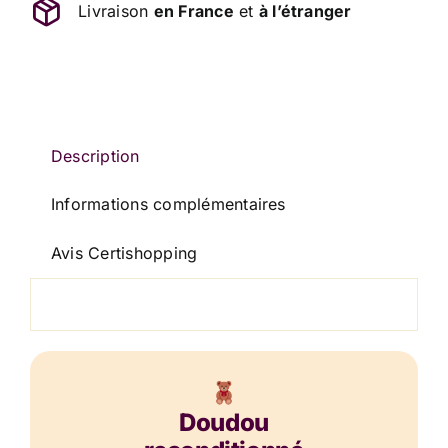
Livraison
en France
et
à l’étranger
Beige
Marron
Blanc
Avion
Graines
Grelot
Description
DOUDOU
Informations complémentaires
ET
COMPAGNIE
Avis Certishopping
Doudou