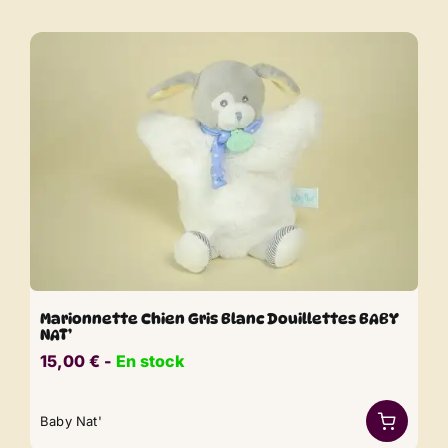
Marionnette Chien Gris Blanc Douillettes BABY
NAT’
15,00
€
​​ -
En stock
Baby Nat'