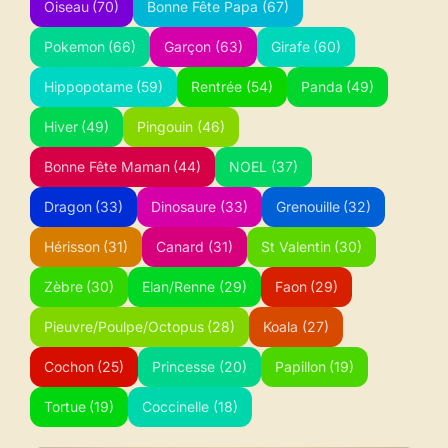
Oiseau
(70)
Bonne Fête Papa
(67)
Pokemon
(66)
Garçon
(63)
Girafe
(60)
Hippopotame
(59)
Rentrée
(54)
Panda
(49)
Hiver
(49)
Pingouin
(46)
Bonne Fête Maman
(44)
NOEL
(37)
Dragon
(33)
Dinosaure
(33)
Grenouille
(32)
Hérisson
(31)
Canard
(31)
St Valentin
(30)
Zèbre
(30)
Elan/Renne
(29)
Faon
(29)
Pieuvre/Poulpe/Octopus
(28)
Koala
(27)
Cochon
(25)
Princesse
(20)
Papillon
(19)
Tortue
(19)
Coccinelle
(18)