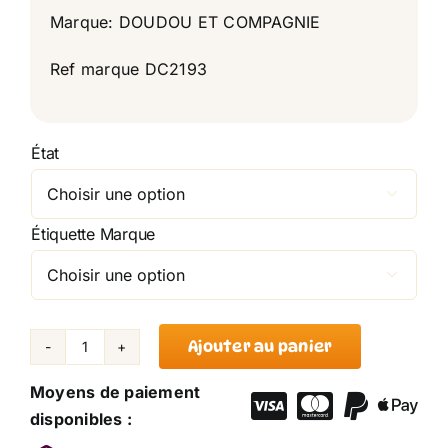
Marque: DOUDOU ET COMPAGNIE
Ref marque DC2193
État

Étiquette Marque

Ajouter au panier
quantité
de
Moyens de paiement
Marionnette
disponibles :
Ours