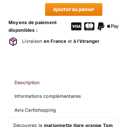
Ajouter au panier
quantité
de
Moyens de paiement
Marionnette
disponibles :
Tigre
Livraison
en France
et
à l’étranger
Orange
Tom
LILLIPUTIENS
Description
Informations complémentaires
Avis Certishopping
Découvrez la
marionnette tigre orange Tom