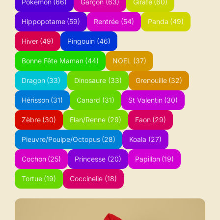
Pokemon
(66)
Garçon
(63)
Girafe
(60)
Hippopotame
(59)
Rentrée
(54)
Panda
(49)
Hiver
(49)
Pingouin
(46)
Bonne Fête Maman
(44)
NOEL
(37)
Dragon
(33)
Dinosaure
(33)
Grenouille
(32)
Hérisson
(31)
Canard
(31)
St Valentin
(30)
Zèbre
(30)
Elan/Renne
(29)
Faon
(29)
Pieuvre/Poulpe/Octopus
(28)
Koala
(27)
Cochon
(25)
Princesse
(20)
Papillon
(19)
Tortue
(19)
Coccinelle
(18)