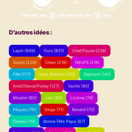
D’autres idées :
Lapin
(849)
Ours
(831)
Chat/Fauve
(238)
Souris
(229)
Chien
(219)
NEUFS
(216)
Fille
(177)
Yeux Brillants
(155)
Eléphant
(141)
Ane/Cheval/Poney
(127)
Vache
(90)
Mouton
(90)
Lion
(85)
Licorne
(78)
Pâques
(76)
Singe
(71)
Renard
(70)
Oiseau
(70)
Bonne Fête Papa
(67)