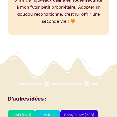
offrir de nouveaux
câlins en toute sécurité
à mon futur petit propriétaire. Adopter un
doudou reconditionné, c’est lui offrir une
seconde vie !
D’autres idées :
Lapin
(849)
Ours
(831)
Chat/Fauve
(238)