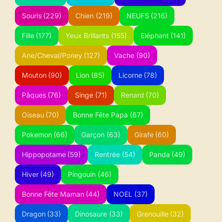
Souris
(229)
Chien
(219)
NEUFS
(216)
Fille
(177)
Yeux Brillants
(155)
Eléphant
(141)
Ane/Cheval/Poney
(127)
Vache
(90)
Mouton
(90)
Lion
(85)
Licorne
(78)
Pâques
(76)
Singe
(71)
Renard
(70)
Oiseau
(70)
Bonne Fête Papa
(67)
Pokemon
(66)
Garçon
(63)
Girafe
(60)
Hippopotame
(59)
Rentrée
(54)
Panda
(49)
Hiver
(49)
Pingouin
(46)
Bonne Fête Maman
(44)
NOEL
(37)
Dragon
(33)
Dinosaure
(33)
Grenouille
(32)