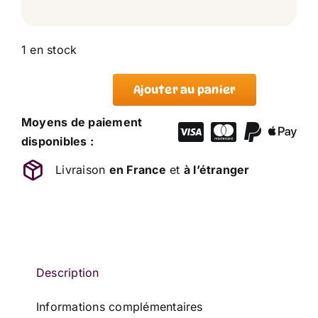
1 en stock
Ajouter au panier
quantité
de
Moyens de paiement
Mini
disponibles :
Peluche
Livraison
en France
et
à l’étranger
Singe
My
Blue
Nose
Friends
ME
Description
TO
Informations complémentaires
YOU