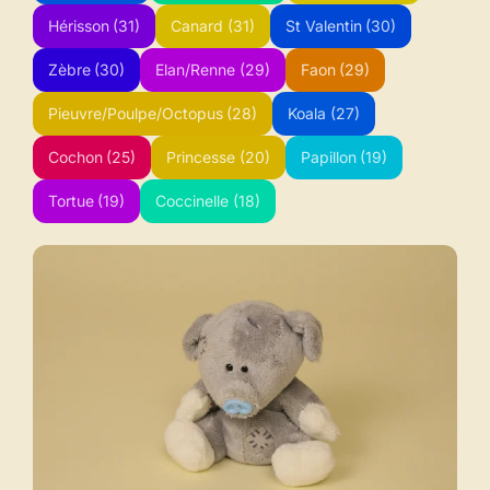
Hérisson
(31)
Canard
(31)
St Valentin
(30)
Zèbre
(30)
Elan/Renne
(29)
Faon
(29)
Pieuvre/Poulpe/Octopus
(28)
Koala
(27)
Cochon
(25)
Princesse
(20)
Papillon
(19)
Tortue
(19)
Coccinelle
(18)