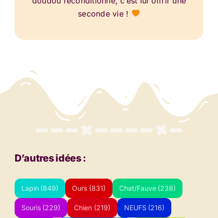
doudou reconditionné, c’est lui offrir une
seconde vie !
D’autres idées :
Lapin
(849)
Ours
(831)
Chat/Fauve
(238)
Souris
(229)
Chien
(219)
NEUFS
(216)