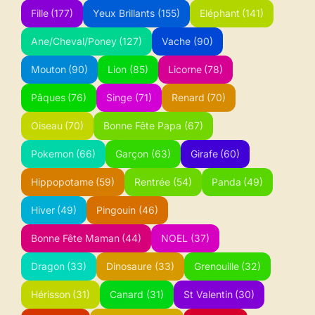
Fille
(177)
Yeux Brillants
(155)
Eléphant
(141)
Ane/Cheval/Poney
(127)
Vache
(90)
Mouton
(90)
Lion
(85)
Licorne
(78)
Pâques
(76)
Singe
(71)
Renard
(70)
Oiseau
(70)
Bonne Fête Papa
(67)
Pokemon
(66)
Garçon
(63)
Girafe
(60)
Hippopotame
(59)
Rentrée
(54)
Panda
(49)
Hiver
(49)
Pingouin
(46)
Bonne Fête Maman
(44)
NOEL
(37)
Dragon
(33)
Dinosaure
(33)
Grenouille
(32)
Hérisson
(31)
Canard
(31)
St Valentin
(30)