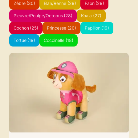
Zèbre
(30)
Elan/Renne
(29)
Faon
(29)
Pieuvre/Poulpe/Octopus
(28)
Koala
(27)
Cochon
(25)
Princesse
(20)
Papillon
(19)
Tortue
(19)
Coccinelle
(18)