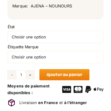
Marque: AJENA – NOUNOURS
État

Étiquette Marque

Ajouter au panier
quantité
de
Moyens de paiement
Peluche
disponibles :
Ane
Livraison
en France
et
à l’étranger
Trotro