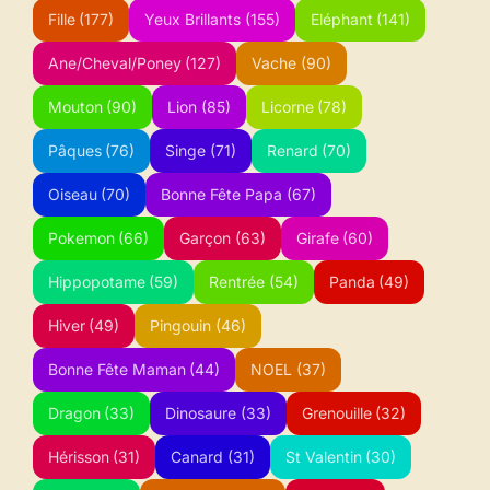
Fille
(177)
Yeux Brillants
(155)
Eléphant
(141)
Ane/Cheval/Poney
(127)
Vache
(90)
Mouton
(90)
Lion
(85)
Licorne
(78)
Pâques
(76)
Singe
(71)
Renard
(70)
Oiseau
(70)
Bonne Fête Papa
(67)
Pokemon
(66)
Garçon
(63)
Girafe
(60)
Hippopotame
(59)
Rentrée
(54)
Panda
(49)
Hiver
(49)
Pingouin
(46)
Bonne Fête Maman
(44)
NOEL
(37)
Dragon
(33)
Dinosaure
(33)
Grenouille
(32)
Hérisson
(31)
Canard
(31)
St Valentin
(30)