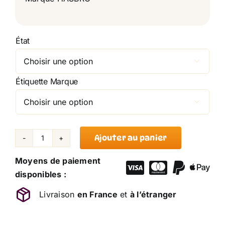
État

Étiquette Marque

Ajouter au panier
quantité
de
Moyens de paiement
Peluche
disponibles :
Kappacap
Livraison
en France
et
à l’étranger
Yokai
Watch