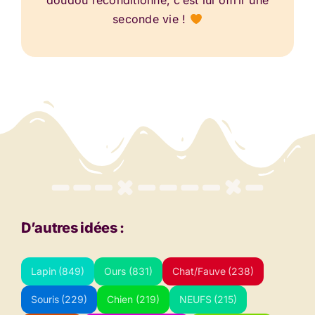
doudou reconditionné, c’est lui offrir une
seconde vie !
D’autres idées :
Lapin
(849)
Ours
(831)
Chat/Fauve
(238)
Souris
(229)
Chien
(219)
NEUFS
(215)