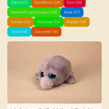
Zèbre
(30)
Elan/Renne
(29)
Faon
(29)
Pieuvre/Poulpe/Octopus
(28)
Koala
(27)
Cochon
(25)
Princesse
(20)
Papillon
(19)
Tortue
(19)
Coccinelle
(18)