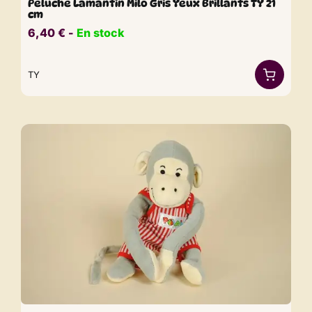
Peluche Lamantin Milo Gris Yeux Brillants TY 21
cm
6,40
€
​​ -
En stock
TY