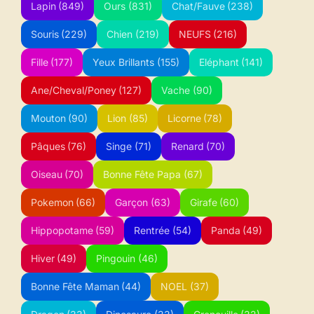
Lapin
(849)
Ours
(831)
Chat/Fauve
(238)
Souris
(229)
Chien
(219)
NEUFS
(216)
Fille
(177)
Yeux Brillants
(155)
Eléphant
(141)
Ane/Cheval/Poney
(127)
Vache
(90)
Mouton
(90)
Lion
(85)
Licorne
(78)
Pâques
(76)
Singe
(71)
Renard
(70)
Oiseau
(70)
Bonne Fête Papa
(67)
Pokemon
(66)
Garçon
(63)
Girafe
(60)
Hippopotame
(59)
Rentrée
(54)
Panda
(49)
Hiver
(49)
Pingouin
(46)
Bonne Fête Maman
(44)
NOEL
(37)