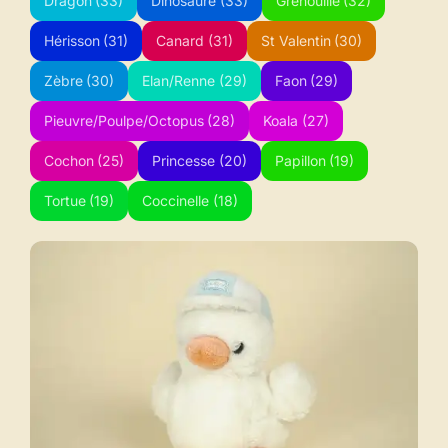
Dragon
(33)
Dinosaure
(33)
Grenouille
(32)
Hérisson
(31)
Canard
(31)
St Valentin
(30)
Zèbre
(30)
Elan/Renne
(29)
Faon
(29)
Pieuvre/Poulpe/Octopus
(28)
Koala
(27)
Cochon
(25)
Princesse
(20)
Papillon
(19)
Tortue
(19)
Coccinelle
(18)