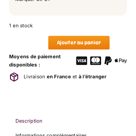
1 en stock
Ajouter au panier
quantité
de
Moyens de paiement
Peluche
disponibles :
Raton
Livraison
en France
et
à l’étranger
Laveur
Gris
Blanc
GIPSY
Description
Informations complémentaires