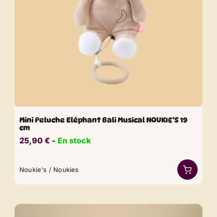
Mini Peluche Eléphant Bali Musical NOUKIE’S 19
cm
25,90
€
​​ -
En stock
Noukie's / Noukies