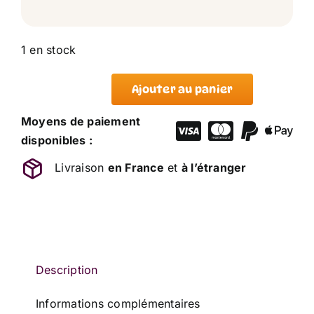
1 en stock
Ajouter au panier
quantité
de
Moyens de paiement
Peluche
disponibles :
Tortue
Livraison
en France
et
à l’étranger
Multicolore
Casquette
Grelot
SUNKID
20
cm
Description
Informations complémentaires