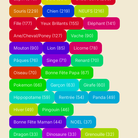
Souris
(229)
Chien
(219)
NEUFS
(216)
Fille
(177)
Yeux Brillants
(155)
Eléphant
(141)
Ane/Cheval/Poney
(127)
Vache
(90)
Mouton
(90)
Lion
(85)
Licorne
(78)
Pâques
(76)
Singe
(71)
Renard
(70)
Oiseau
(70)
Bonne Fête Papa
(67)
Pokemon
(66)
Garçon
(63)
Girafe
(60)
Hippopotame
(59)
Rentrée
(54)
Panda
(49)
Hiver
(49)
Pingouin
(46)
Bonne Fête Maman
(44)
NOEL
(37)
Dragon
(33)
Dinosaure
(33)
Grenouille
(32)