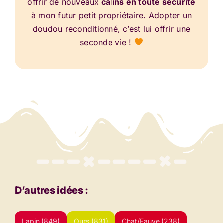
offrir de nouveaux
câlins en toute sécurité
à mon futur petit propriétaire. Adopter un
doudou reconditionné, c’est lui offrir une
seconde vie !
D’autres idées :
Lapin
(849)
Ours
(831)
Chat/Fauve
(238)