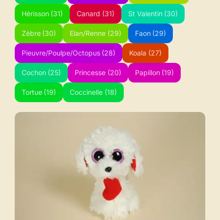
Hérisson
(31)
Canard
(31)
St Valentin
(30)
Zèbre
(30)
Elan/Renne
(29)
Faon
(29)
Pieuvre/Poulpe/Octopus
(28)
Koala
(27)
Cochon
(25)
Princesse
(20)
Papillon
(19)
Tortue
(19)
Coccinelle
(18)