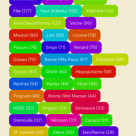
Fille
(177)
Yeux Brillants
(155)
Eléphant
(141)
Ane/Cheval/Poney
(127)
Vache
(90)
Mouton
(90)
Lion
(85)
Licorne
(78)
Pâques
(76)
Singe
(71)
Renard
(70)
Oiseau
(70)
Bonne Fête Papa
(67)
Pokemon
(66)
Garçon
(63)
Girafe
(60)
Hippopotame
(59)
Rentrée
(54)
Panda
(49)
Hiver
(49)
Pingouin
(46)
Bonne Fête Maman
(44)
NOEL
(37)
Dragon
(33)
Dinosaure
(33)
Grenouille
(32)
Hérisson
(31)
Canard
(31)
St Valentin
(30)
Zèbre
(30)
Elan/Renne
(29)