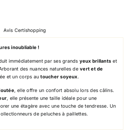
Avis Certishopping
res inoubliable !
uit immédiatement par ses grands
yeux brillants
et
Arborant des nuances naturelles de
vert et de
lée et un corps au
toucher soyeux
.
loutée
, elle offre un confort absolu lors des câlins.
eur
, elle présente une taille idéale pour une
corer une étagère avec une touche de tendresse. Un
collectionneurs de peluches à paillettes.