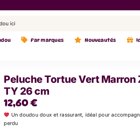
udou
Par marques
Nouveautés
I
Peluche Tortue Vert Marron 
TY 26 cm
12,60
€
Un doudou doux et rassurant, idéal pour accompagn
perdu