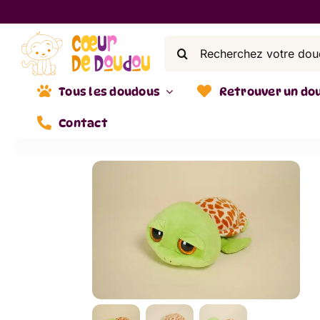
Skip
to
Search
content
for:
Tous les doudous
Retrouver un do
Contact