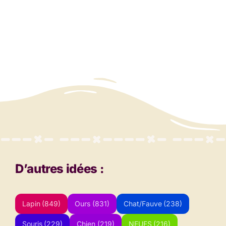
D’autres idées :
Lapin
(849)
Ours
(831)
Chat/Fauve
(238)
Souris
(229)
Chien
(219)
NEUFS
(216)