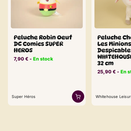
Peluche Ch
Peluche Robin Oeuf
Les Minion
DC Comics SUPER
Despicable
HEROS
WHITEHOUSE
7,90
€
​​ -
En stock
32 cm
25,90
€
​​ -
En s
Super Héros
Whitehouse Leisu