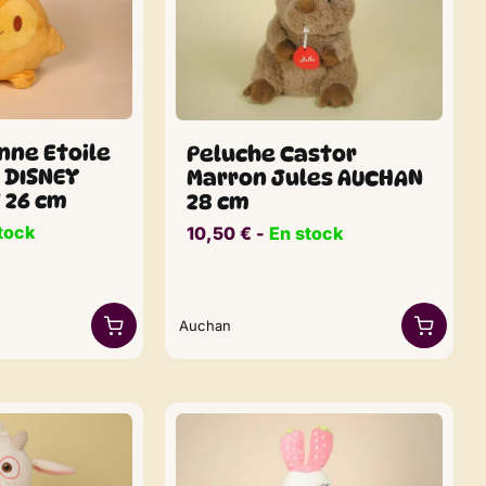
nne Etoile
Peluche Castor
 DISNEY
Marron Jules AUCHAN
 26 cm
28 cm
tock
10,50
€
​​ -
En stock
Auchan