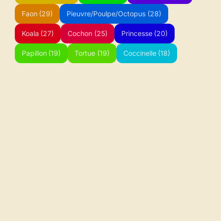
Faon
(29)
Pieuvre/Poulpe/Octopus
(28)
Koala
(27)
Cochon
(25)
Princesse
(20)
Papillon
(19)
Tortue
(19)
Coccinelle
(18)