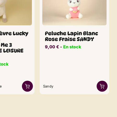
èvre Lucky
Peluche Lapin Blanc
s
Rose Fraise SANDY
 Me 3
9,00
€
​​ -
En stock
 LEISURE
tock
re
Sandy