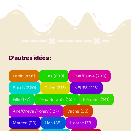
D’autres idées :
Lapin
(846)
Ours
(830)
Chat/Fauve
(238)
Souris
(229)
Chien
(217)
NEUFS
(216)
Fille
(177)
Yeux Brillants
(155)
Eléphant
(141)
Ane/Cheval/Poney
(127)
Vache
(90)
Mouton
(90)
Lion
(85)
Licorne
(78)