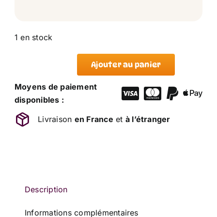
1 en stock
Ajouter au panier
quantité
de
Moyens de paiement
Doudou
disponibles :
Ours
Livraison
en France
et
à l’étranger
Blanc
Vert
Cocard
Petits
Câlins
MOTS
Description
D'ENFANTS
Informations complémentaires
22