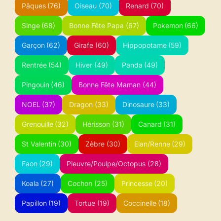
Pâques
(76)
Oiseau
(70)
Renard
(70)
Singe
(68)
Bonne Fête Papa
(67)
Pokemon
(66)
Garçon
(62)
Girafe
(60)
Hippopotame
(59)
Rentrée
(54)
Hiver
(49)
Panda
(49)
Pingouin
(46)
Bonne Fête Maman
(44)
NOEL
(37)
Dragon
(33)
Dinosaure
(33)
Grenouille
(32)
Hérisson
(31)
Canard
(31)
St Valentin
(30)
Zèbre
(30)
Elan/Renne
(29)
Faon
(29)
Pieuvre/Poulpe/Octopus
(28)
Koala
(27)
Cochon
(25)
Princesse
(20)
Papillon
(19)
Tortue
(19)
Coccinelle
(18)