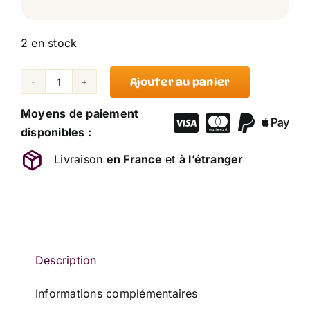
2 en stock
Ajouter au panier
quantité
de
Moyens de paiement
Marionnette
disponibles :
Lapin
Livraison
en France
et
à l’étranger
Indien
Zig
Zag
Rose
Mauve
Etiquette
Description
DOUDOU
Informations complémentaires
ET