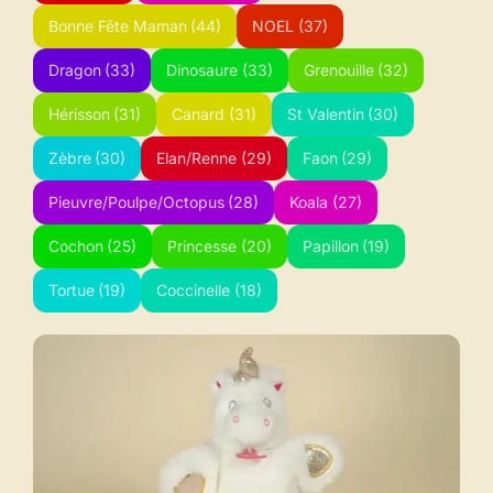
Bonne Fête Maman
(44)
NOEL
(37)
Dragon
(33)
Dinosaure
(33)
Grenouille
(32)
Hérisson
(31)
Canard
(31)
St Valentin
(30)
Zèbre
(30)
Elan/Renne
(29)
Faon
(29)
Pieuvre/Poulpe/Octopus
(28)
Koala
(27)
Cochon
(25)
Princesse
(20)
Papillon
(19)
Tortue
(19)
Coccinelle
(18)