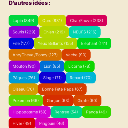
D’autres idées :
Lapin
(849)
Ours
(831)
Chat/Fauve
(238)
Souris
(229)
Chien
(219)
NEUFS
(216)
Fille
(177)
Yeux Brillants
(155)
Eléphant
(141)
Ane/Cheval/Poney
(127)
Vache
(90)
Mouton
(90)
Lion
(85)
Licorne
(78)
Pâques
(76)
Singe
(71)
Renard
(70)
Oiseau
(70)
Bonne Fête Papa
(67)
Pokemon
(66)
Garçon
(63)
Girafe
(60)
Hippopotame
(59)
Rentrée
(54)
Panda
(49)
Hiver
(49)
Pingouin
(46)