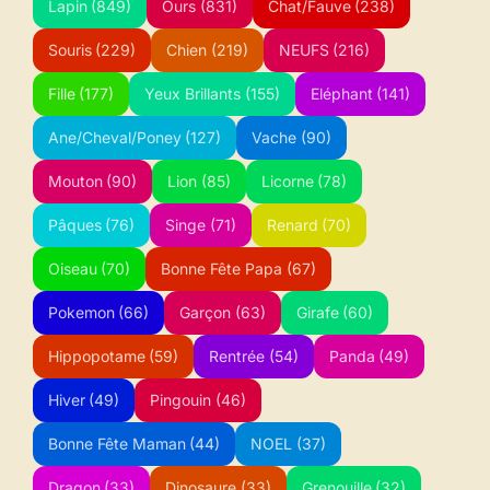
Lapin
(849)
Ours
(831)
Chat/Fauve
(238)
Souris
(229)
Chien
(219)
NEUFS
(216)
Fille
(177)
Yeux Brillants
(155)
Eléphant
(141)
Ane/Cheval/Poney
(127)
Vache
(90)
Mouton
(90)
Lion
(85)
Licorne
(78)
Pâques
(76)
Singe
(71)
Renard
(70)
Oiseau
(70)
Bonne Fête Papa
(67)
Pokemon
(66)
Garçon
(63)
Girafe
(60)
Hippopotame
(59)
Rentrée
(54)
Panda
(49)
Hiver
(49)
Pingouin
(46)
Bonne Fête Maman
(44)
NOEL
(37)
Dragon
(33)
Dinosaure
(33)
Grenouille
(32)