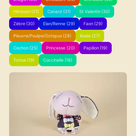
Hérisson
(31)
Canard
(31)
St Valentin
(30)
Zèbre
(30)
Elan/Renne
(29)
Faon
(29)
Pieuvre/Poulpe/Octopus
(28)
Koala
(27)
Cochon
(25)
Princesse
(20)
Papillon
(19)
Tortue
(19)
Coccinelle
(18)