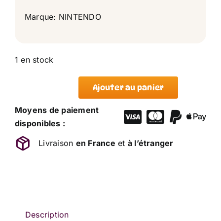
Marque: NINTENDO
1 en stock
Ajouter au panier
quantité
de
Moyens de paiement
Peluche
disponibles :
Poussifeu
Livraison
en France
et
à l’étranger
Pokemon
NINTENDO
26
cm
Description