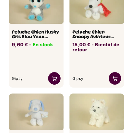
Peluche Chien Husky
Peluche Chien
Gris Bleu Yeux
Snoopy Aviateur
Brillants PETILLOUS
GIPSY 24 cm
9,60
€
​​ -
En stock
15,00
€
​ -
Bientôt de
COLOR GISPY 20 cm
retour
Gipsy
Gipsy