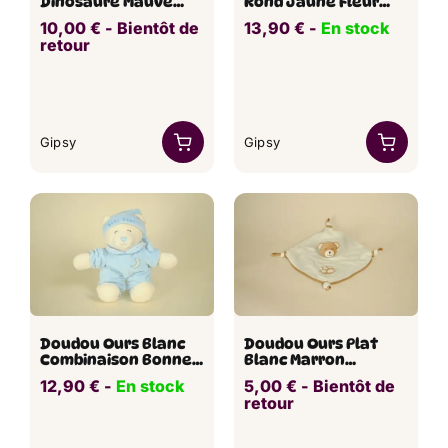
Dinosaure Mauve
Rond Jaune Fleur
Violet Parme Gobeur
GIPSY
10,00
€
​ -
Bientôt de
13,90
€
​​ -
En stock
Chomper GIPSY 17 cm
retour
Gipsy
Gipsy
Doudou Ours Blanc
Doudou Ours Plat
Combinaison Bonnet
Blanc Marron
Bleu Baby Bear GIPSY
Empreinte GIPSY
12,90
€
​​ -
En stock
5,00
€
​ -
Bientôt de
27 cm
retour