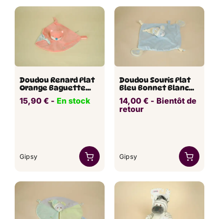
Doudou Renard Plat
Doudou Souris Plat
Orange Baguette
Bleu Bonnet Blanc
Abracadabra GIPSY
Patte GIPSY
15,90
€
​​ -
En stock
14,00
€
​ -
Bientôt de
retour
Gipsy
Gipsy