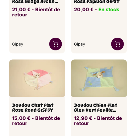
Rose Nuage Arc En
Rose Papillon GIPSY
Ciel GIPSY
21,00
€
​ -
Bientôt de
20,00
€
​​ -
En stock
retour
Gipsy
Gipsy
Doudou Chat Plat
Doudou Chien Plat
Rose Rond GISPSY
Bleu Vert Feuille
GIPSY
15,00
€
​ -
Bientôt de
12,90
€
​ -
Bientôt de
retour
retour