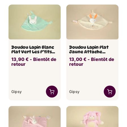
Doudou Lapin Blanc
Doudou Lapin Plat
Plat Vert Les P’tits
Jaune Attache
Féériques GIPSY
Tétine GIPSY
13,90
€
​ -
Bientôt de
13,00
€
​ -
Bientôt de
retour
retour
Gipsy
Gipsy