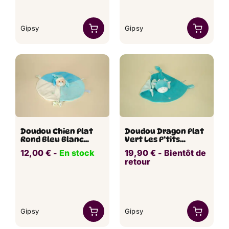
Gipsy
Gipsy
Doudou Chien Plat
Doudou Dragon Plat
Rond Bleu Blanc
Vert Les P’tits
Smile GIPSY
Féériques GIPSY
12,00
€
​​ -
En stock
19,90
€
​ -
Bientôt de
retour
Gipsy
Gipsy