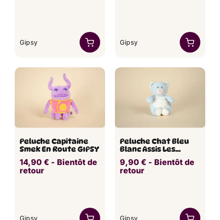
Gipsy
Gipsy
Peluche Capitaine
Peluche Chat Bleu
Smek En Route GIPSY
Blanc Assis Les
Toodoux GIPSY 18 cm
14,90
€
​ -
Bientôt de
9,90
€
​ -
Bientôt de
retour
retour
Gipsy
Gipsy