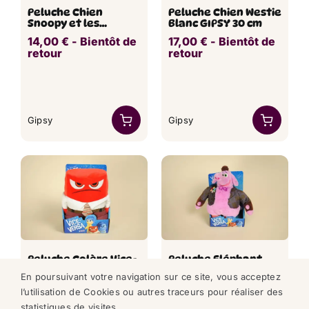
Peluche Chien
Peluche Chien Westie
Snoopy et les
Blanc GIPSY 30 cm
Peanuts Blanc Bleu
14,00
€
​ -
Bientôt de
17,00
€
​ -
Bientôt de
2013 GISPY 20 cm
retour
retour
Gipsy
Gipsy
Peluche Colère Vice-
Peluche Eléphant
Versa GIPSY DISNEY
Rose Bing Bong Vice-
En poursuivant votre navigation sur ce site, vous acceptez
PIXAR 21 cm
Versa GIPSY DISNEY
19,90
€
​ -
Bientôt de
19,90
€
​ -
Bientôt de
PIXAR 28 cm
l’utilisation de Cookies ou autres traceurs pour réaliser des
retour
retour
statistiques de visites.