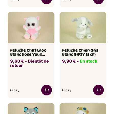
Peluche Chat Liloo
Peluche Chien Gris
Blanc Rose Yeux
Blanc GIPSY 15 cm
Brillants BRILLOO
9,60
€
​ -
Bientôt de
9,90
€
​​ -
En stock
PETS GISPY 23 cm
retour
Gipsy
Gipsy