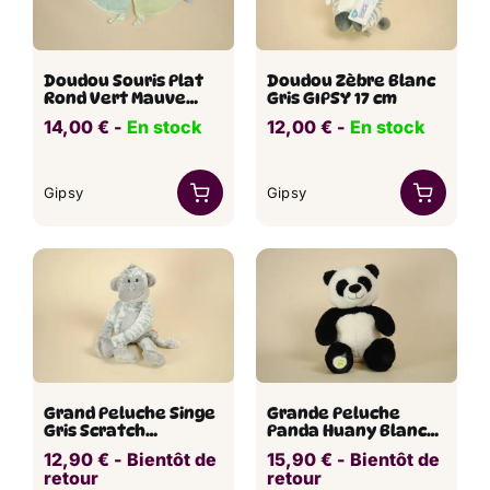
Doudou Souris Plat
Doudou Zèbre Blanc
Rond Vert Mauve
Gris GIPSY 17 cm
Fleur GIPSY
14,00
€
​​ -
En stock
12,00
€
​​ -
En stock
Gipsy
Gipsy
Grand Peluche Singe
Grande Peluche
Gris Scratch
Panda Huany Blanc
Monkeez GIPSY 43 cm
Noir Les Z’amis
12,90
€
​ -
Bientôt de
15,90
€
​ -
Bientôt de
Nature GIPSY 47 cm
retour
retour