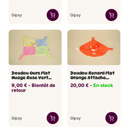
Gipsy
Gipsy
Doudou Ours Plat
Doudou Renard Plat
Nuage Rose Vert
Orange Attache
Jaune Bleu GIPSY
Tétine Abeille GIPSY
9,00
€
​ -
Bientôt de
20,00
€
​​ -
En stock
retour
Gipsy
Gipsy